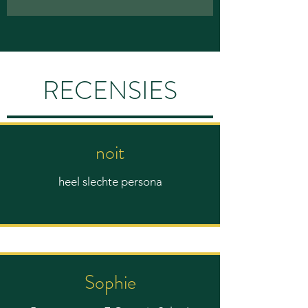
RECENSIES
noit
heel slechte persona
Sophie