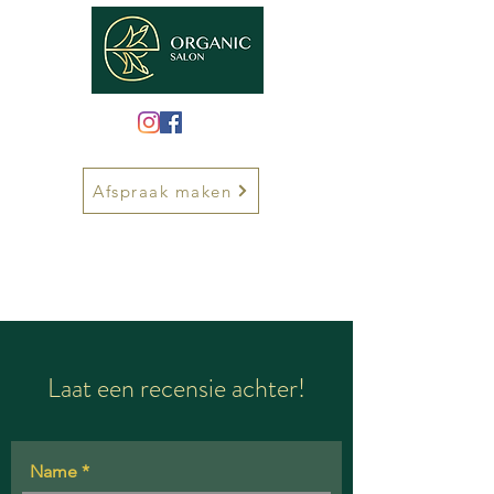
Afspraak maken
Laat een recensie achter!
Name