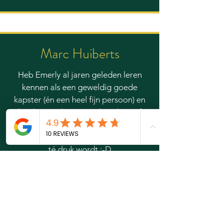
Marc Huiberts
Heb Emerly al jaren geleden leren
kennen als een geweldig goede
kapster (én een heel fijn persoon) en
kan haar iedereen aanbevelen. Of
eigenlijk liever niet omdat ze straks
geen plekje meer heeft voor mij als ze
té druk wordt :-D
Zonder gekkigheid; vakkundig en
altijd klantgericht. Super!